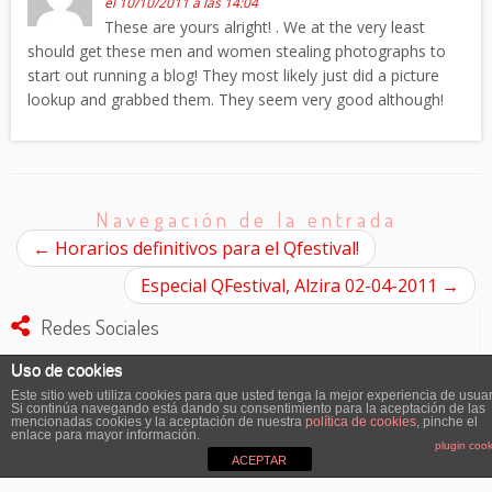
el 10/10/2011 a las 14:04
These are yours alright! . We at the very least
should get these men and women stealing photographs to
start out running a blog! They most likely just did a picture
lookup and grabbed them. They seem very good although!
Navegación de la entrada
←
Horarios definitivos para el Qfestival!
Especial QFestival, Alzira 02-04-2011
→
Redes Sociales
Uso de cookies
Buscar:
Este sitio web utiliza cookies para que usted tenga la mejor experiencia de usuar
Si continúa navegando está dando su consentimiento para la aceptación de las
mencionadas cookies y la aceptación de nuestra
política de cookies
, pinche el
enlace para mayor información.
plugin cook
ACEPTAR