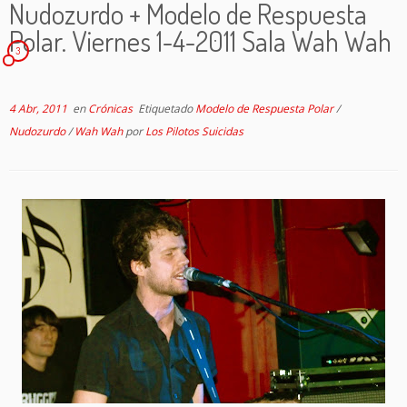
Nudozurdo + Modelo de Respuesta
Polar. Viernes 1-4-2011 Sala Wah Wah
3
4 Abr, 2011
en
Crónicas
Etiquetado
Modelo de Respuesta Polar
/
Nudozurdo
/
Wah Wah
por
Los Pilotos Suicidas