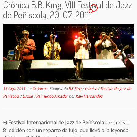
Crónica B.B. King, VIII Festival de Jazz
1
de Peñiscola, 20-07-2011
15 Ago, 2011
en
Crónicas
Etiquetado
BB King
/
crónica
/
Festival de Jazz de
Peñiscola
/
Lucille
/
Raimundo Amador
por
Xavi Hernández
El
Festival Internacional de Jazz de Peñíscola
coronó su
8ª edición con un reparto de lujo, que llevó a la leyenda