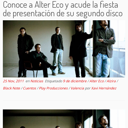
Conoce a Alter Eco y acude la fiesta
de presentación de su segundo disco
25 Nov, 2011
en
Noticias
Etiquetado
9 de diciembre
/
Alter Eco
/
Alzira
/
Black Note
/
Cuentos
/
Play Producciones
/
Valencia
por
Xavi Hernández