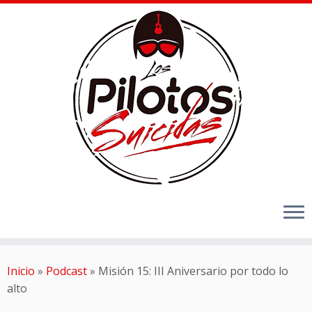
Inicio
»
Podcast
»
Misión 15: III Aniversario por todo lo
alto