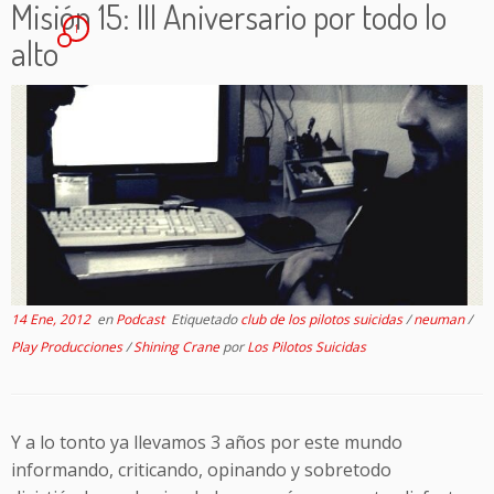
Misión 15: III Aniversario por todo lo
1
alto
14 Ene, 2012
en
Podcast
Etiquetado
club de los pilotos suicidas
/
neuman
/
Play Producciones
/
Shining Crane
por
Los Pilotos Suicidas
Y a lo tonto ya llevamos 3 años por este mundo
informando, criticando, opinando y sobretodo