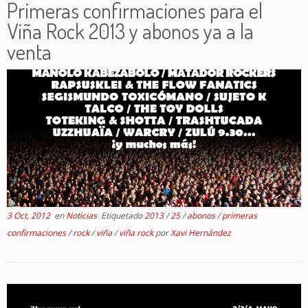
Primeras confirmaciones para el
Viña Rock 2013 y abonos ya a la
venta
3 Oct, 2012
en
Noticias
Etiquetado
2013
/
25
/
abonos
/
primeras
confirmaciones
/
rock
/
viña
/
viña rock
por
Xavi Hernández