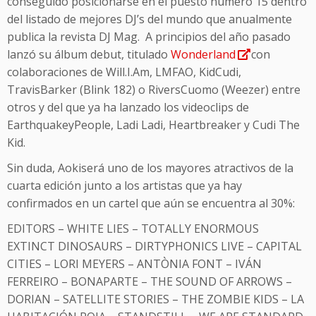
conseguido posicionarse en el puesto número 15 dentro
del listado de mejores DJ’s del mundo que anualmente
publica la revista DJ Mag. A principios del año pasado
lanzó su álbum debut, titulado
Wonderland
con
colaboraciones de Will.I.Am, LMFAO, KidCudi,
TravisBarker (Blink 182) o RiversCuomo (Weezer) entre
otros y del que ya ha lanzado los videoclips de
EarthquakeyPeople, Ladi Ladi, Heartbreaker y Cudi The
Kid.
Sin duda, Aokiserá uno de los mayores atractivos de la
cuarta edición junto a los artistas que ya hay
confirmados en un cartel que aún se encuentra al 30%:
EDITORS – WHITE LIES – TOTALLY ENORMOUS
EXTINCT DINOSAURS – DIRTYPHONICS LIVE – CAPITAL
CITIES – LORI MEYERS – ANTÒNIA FONT – IVÁN
FERREIRO – BONAPARTE – THE SOUND OF ARROWS –
DORIAN – SATELLITE STORIES – THE ZOMBIE KIDS – LA