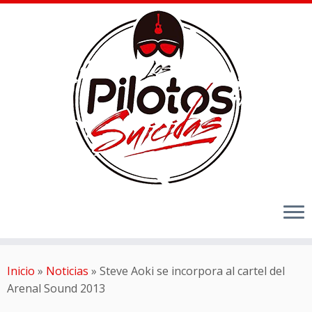
Inicio
»
Noticias
»
Steve Aoki se incorpora al cartel del
Arenal Sound 2013