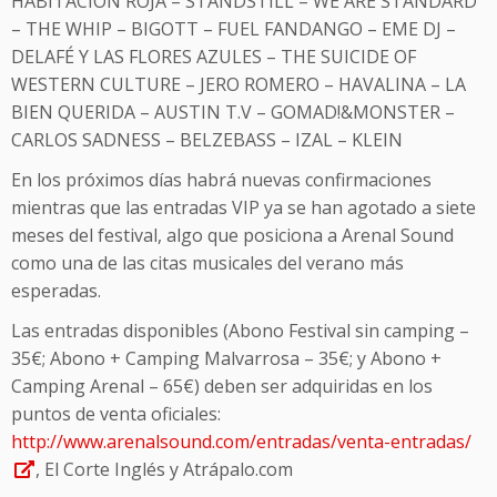
HABITACIÓN ROJA – STANDSTILL – WE ARE STANDARD
– THE WHIP – BIGOTT – FUEL FANDANGO – EME DJ –
DELAFÉ Y LAS FLORES AZULES – THE SUICIDE OF
WESTERN CULTURE – JERO ROMERO – HAVALINA – LA
BIEN QUERIDA – AUSTIN T.V – GOMAD!&MONSTER –
CARLOS SADNESS – BELZEBASS – IZAL – KLEIN
En los próximos días habrá nuevas confirmaciones
mientras que las entradas VIP ya se han agotado a siete
meses del festival, algo que posiciona a Arenal Sound
como una de las citas musicales del verano más
esperadas.
Las entradas disponibles (Abono Festival sin camping –
35€; Abono + Camping Malvarrosa – 35€; y Abono +
Camping Arenal – 65€) deben ser adquiridas en los
puntos de venta oficiales:
http://www.arenalsound.com/entradas/venta-entradas/
, El Corte Inglés y Atrápalo.com