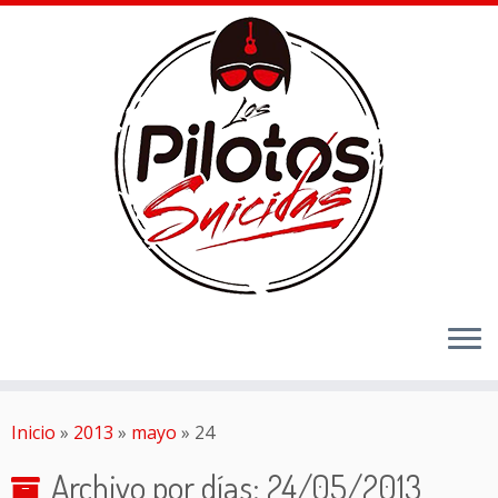
Inicio
»
2013
»
mayo
»
24
Archivo por días:
24/05/2013