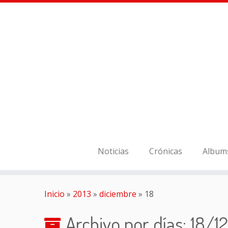
Noticias
Crónicas
Album
Inicio
»
2013
»
diciembre
»
18
Archivo por días:
18/1