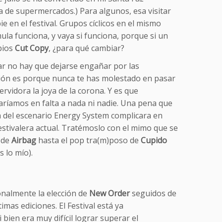
na de supermercados.) Para algunos, esa visitar
e en el festival. Grupos cíclicos en el mismo
ula funciona, y vaya si funciona, porque si un
pios
Cut Copy
, ¿para qué cambiar?
r no hay que dejarse engañar por las
tación es porque nunca te has molestado en pasar
rvidora la joya de la corona. Y es que
haríamos en falta a nada ni nadie. Una pena que
a del escenario Energy System complicara en
estivalera actual. Tratémoslo con el mimo que se
s de
Airbag
hasta el pop tra(m)poso de
Cupido
 lo mío).
onalmente la elección de
New
Order
seguidos de
imas ediciones. El Festival está ya
ien era muy difícil lograr superar el