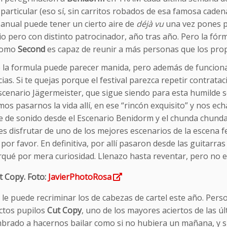
particular (eso sí, sin carritos robados de esa famosa cade
anual puede tener un cierto aire de
déjà vu
una vez pones pi
o pero con distinto patrocinador, año tras año. Pero la fórm
como
Second
es capaz de reunir a más personas que los pro
e la formula puede parecer manida, pero además de funciona
ias. Si te quejas porque el festival parezca repetir contra
scenario Jägermeister, que sigue siendo para esta humilde se
os pasarnos la vida allí, en ese “rincón exquisito” y nos ec
pe de sonido desde el Escenario Benidorm y el chunda chund
s disfrutar de uno de los mejores escenarios de la escena f
por favor. En definitiva, por allí pasaron desde las guitarra
qué por mera curiosidad. Llenazo hasta reventar, pero no es
t Copy. Foto:
JavierPhotoRosa
le puede recriminar los de cabezas de cartel este año. Pers
ectos pupilos
Cut
Copy
, uno de los mayores aciertos de las últ
rado a hacernos bailar como si no hubiera un mañana, y si b