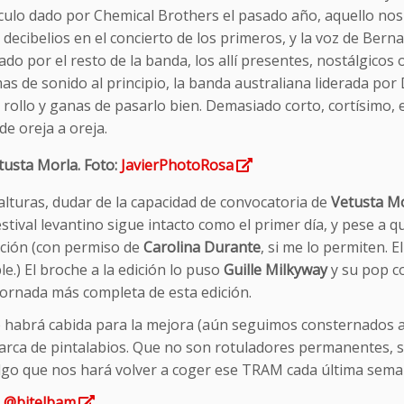
ulo dado por Chemical Brothers el pasado año, aquello nos 
 decibelios en el concierto de los primeros, y la voz de Bern
do por el resto de la banda, los allí presentes, nostálgicos o
s de sonido al principio, la banda australiana liderada por 
rollo y ganas de pasarlo bien. Demasiado corto, cortísimo, es
de oreja a oreja.
tusta Morla. Foto:
JavierPhotoRosa
alturas, dudar de la capacidad de convocatoria de
Vetusta M
estival levantino sigue intacto como el primer día, y pese a 
ición (con permiso de
Carolina Durante
, si me lo permiten. 
e.) El broche a la edición lo puso
Guille Milkyway
y su pop co
jornada más completa de esta edición.
 habrá cabida para la mejora (aún seguimos consternados al
marca de pintalabios. Que no son rotuladores permanentes, 
lgo que nos hará volver a coger ese TRAM cada última sema
e
@bitelbam