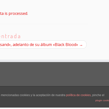
a is processed
.
entrada
sand», adelanto de su álbum «Black Blood»
→
as mencionadas cookies y la aceptación de nuestra
política de cookies
, pinche el
zr
·
plugin cook