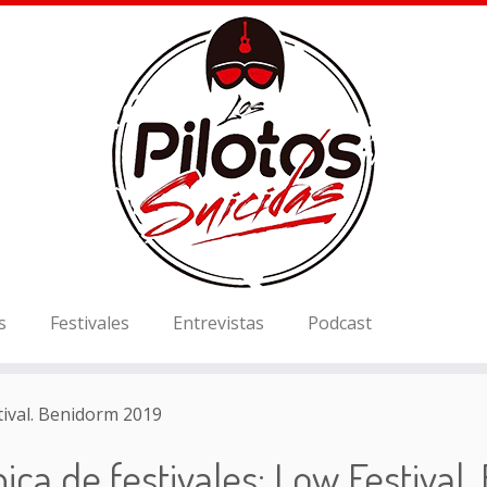
s
Festivales
Entrevistas
Podcast
tival. Benidorm 2019
ica de festivales: Low Festival