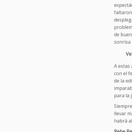
espectác
faltaron
desplega
problema
de buen 
sonrisa 
Ve
A estas 
con el f
de la ed
imparabl
para la 
Siempre
llevar 
habrá a
Rebe P