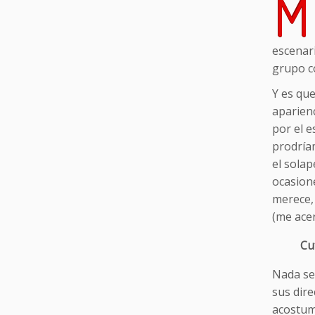
M
escenari
grupo 
Y es qu
aparienc
por el e
prodríam
el sola
ocasione
merece, 
(me acer
Cu
Nada se 
sus dir
acostumb