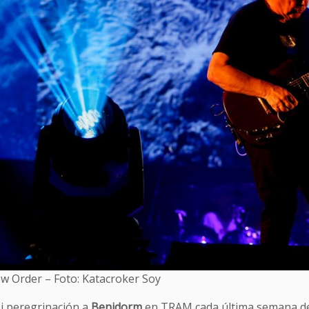
w Order – Foto: Katacroker Soy
i peregrinación a
Benidorm
en TRAM cada última semana de 