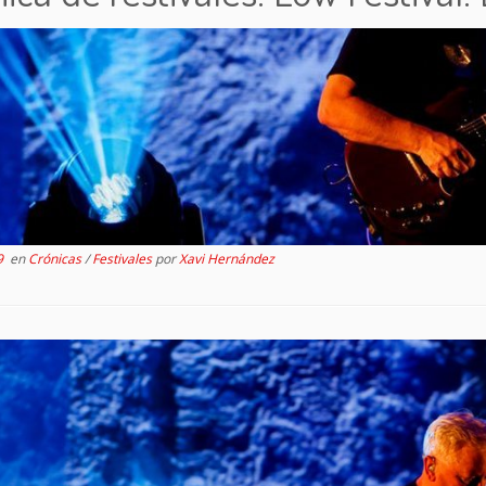
9
en
Crónicas
/
Festivales
por
Xavi Hernández