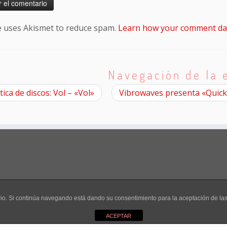
te uses Akismet to reduce spam.
Learn how your comment dat
Navegación de la 
tica de discos: Vol – «Vol»
Vibrowaves presenta «Quick
uario. Si continúa navegando está dando su consentimiento para la aceptación de l
 2026
El Club de los Pilotos Suicidas
·
Creado con
·
Diseñado con el
Tema Customi
ACEPTAR