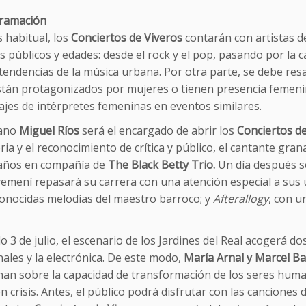
ramación
 habitual, los
Conciertos de Viveros
contarán con artistas de
s públicos y edades: desde el rock y el pop, pasando por la c
tendencias de la música urbana. Por otra parte, se debe resa
stán protagonizados por mujeres o tienen presencia femenin
ajes de intérpretes femeninas en eventos similares.
rano
Miguel Ríos
será el encargado de abrir los
Conciertos de
ria y el reconocimiento de crítica y público, el cantante g
 años en compañía de
The Black Betty Trio.
Un día después se
emení repasará su carrera con una atención especial a sus ú
conocidas melodías del maestro barroco; y
Afterallogy
, con u
o 3 de julio, el escenario de los Jardines del Real acogerá d
nales y la electrónica. De este modo,
María Arnal y Marcel B
onan sobre la capacidad de transformación de los seres huma
n crisis. Antes, el público podrá disfrutar con las canciones 