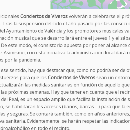
dicionales
Conciertos de Viveros
volverán a celebrarse el pró
. Tras la suspensión del ciclo el año pasado por las consecue
 del Ayuntamiento de València y los promotores musicales v
ción musical que se desarrollará entre el jueves 1 y el sába
. De este modo, el consistorio apuesta por poner al alcance d
re. Asimismo, con esta iniciativa la administración local dar
os por la pandemia.
 ese sentido, hay que destacar que, como no podría ser de o
sfuerzos para que los
Conciertos de Viveros
sean un entorno
ctualizarán las medidas sanitarias en función de aquello qu
 las próximas semanas. Hay que tener en cuenta que el recin
 del Real, es un espacio amplio que facilita la instalación de s
, se habilitarán los accesos (baños, barras …) para que la e
as y seguras. Se contará también, como en años anteriores,
a sanitaria. Evidentemente, se harán respetar las indicacion
idroalcohólico en todo el recinto.