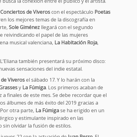
usca la conexión entre el público y el artista.
s
Conciertos de Viveros
con el espectáculo
Poetas
en los mejores temas de la discografía en
rte,
Sole Giménez
llegará con el segundo
e reivindicando el papel de las mujeres
cena musical valenciana,
La Habitación Roja
,
 L’Eliana también presentará su próximo disco:
 nuevas sensaciones del indie estatal.
 de Viveros
el sábado 17. Y lo harán con la
Grasses
y
La Fúmiga
. Los primeros acaban de
z a finales de este mes. Se debe recordar que el
 los álbumes de más éxito del 2019 gracias a
 Por otra parte,
La Fúmiga
se ha erigido en un
érgico y estimulante inspirado en las
in olvidar la fusión de estilos.
l jueves 22 con la actuación de
Juan Perro
. El