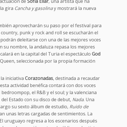
 actuación de
Sofía Ellar
, una artista que ha
 la gira
Cancha y gasolina
y mostrará la nueva
bién aprovecharán su paso por el festival para
, country, punk y rock and roll se escucharán el
s podrán deleitarse con una de las mejores voces
con su nombre, la andaluza repasa los mejores
alará en la capital del Turia el espectáculo
God
a Queen, seleccionada por la propia formación
la iniciativa
Corazonadas
, destinada a recaudar
 esta actividad benéfica contará con dos voces
el bedroompop, el R&B y el soul; y la valenciana
 del Estado con su disco de debut,
Nada
. Una
argo su sexto álbum de estudio,
Ruido de
an unas letras cargadas de sentimientos. La
 El uruguayo regresa a los escenarios después