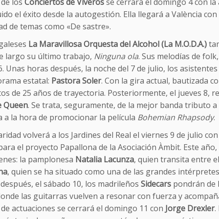
de los
Conciertos de Viveros
se cerrará el domingo 4 con la
do el éxito desde la autogestión. Ella llegará a València con
ad de temas como «De sastre».
galeses
La Maravillosa Orquesta del Alcohol (La M.O.D.A.)
tam
e largo su último trabajo,
Ninguna ola
. Sus melodías de folk
. Unas horas después, la noche del 7 de julio, los asistente
orama estatal:
Pastora Soler
. Con la gira actual, bautizada 
 de 25 años de trayectoria. Posteriormente, el jueves 8, rec
e Queen
. Se trata, seguramente, de la mejor banda tributo 
a a la hora de promocionar la película
Bohemian Rhapsody
.
aridad volverá a los Jardines del Real el viernes 9 de julio con 
ara el proyecto Papallona de la Asociación Àmbit. Este año,
enes: la pamplonesa
Natalia Lacunza
, quien transita entre 
ha
, quien se ha situado como una de las grandes intérpretes
 después, el sábado 10, los madrileños
Sidecars
pondrán de l
donde las guitarras vuelven a resonar con fuerza y acompañ
de actuaciones se cerrará el domingo 11 con
Jorge Drexler
.