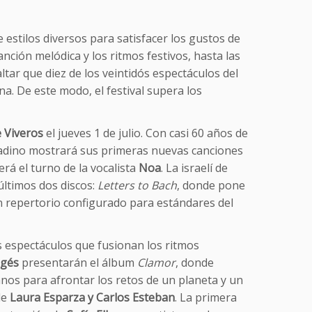
 estilos diversos para satisfacer los gustos de
anción melódica y los ritmos festivos, hasta las
ltar que diez de los veintidós espectáculos del
a. De este modo, el festival supera los
 Viveros
el jueves 1 de julio. Con casi 60 años de
ranadino mostrará sus primeras nuevas canciones
rá el turno de la vocalista
Noa
. La israelí de
ltimos dos discos:
Letters to Bach
, donde pone
n repertorio configurado para estándares del
os espectáculos que fusionan los ritmos
agés
presentarán el álbum
Clamor
, donde
nos para afrontar los retos de un planeta y un
de
Laura Esparza y Carlos Esteban
. La primera