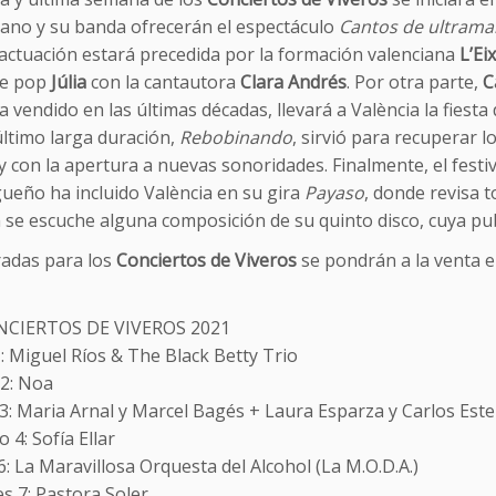
ano y su banda ofrecerán el espectáculo
Cantos de ultrama
 actuación estará precedida por la formación valenciana
L’Ei
e pop
Júlia
con la cantautora
Clara Andrés
. Por otra parte,
C
a vendido en las últimas décadas, llevará a València la fiest
último larga duración,
Rebobinando
, sirvió para recuperar l
 con la apertura a nuevas sonoridades. Finalmente, el festiv
ueño ha incluido València en su gira
Payaso
, donde revisa 
 se escuche alguna composición de su quinto disco, cuya pub
radas para los
Conciertos de Viveros
se pondrán a la venta e
NCIERTOS DE VIVEROS 2021
: Miguel Ríos & The Black Betty Trio
 2: Noa
3: Maria Arnal y Marcel Bagés + Laura Esparza y Carlos Est
4: Sofía Ellar
: La Maravillosa Orquesta del Alcohol (La M.O.D.A.)
s 7: Pastora Soler