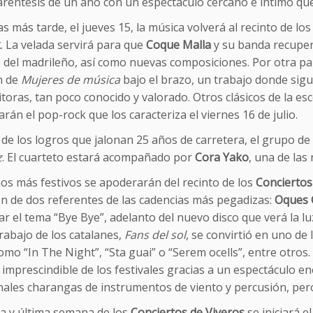
réntesis de un año con un espectáculo cercano e íntimo que b
s más tarde, el jueves 15, la música volverá al recinto de lo
k
. La velada servirá para que
Coque Malla
y su banda recuper
o del madrileño, así como nuevas composiciones. Por otra pa
n de
Mujeres de música
bajo el brazo, un trabajo donde sigu
oras, tan poco conocido y valorado. Otros clásicos de la es
rán el pop-rock que los caracteriza el viernes 16 de julio.
e los logros que jalonan 25 años de carretera, el grupo de
z
. El cuarteto estará acompañado por
Cora Yako
, una de las
os más festivos se apoderarán del recinto de los
Conciertos
ón de dos referentes de las cadencias más pegadizas:
Oques 
r el tema “Bye Bye”, adelanto del nuevo disco que verá la lu
rabajo de los catalanes,
Fans del sol
, se convirtió en uno de
mo “In The Night”, “Sta guai” o “Serem ocells”, entre otros.
mprescindible de los festivales gracias a un espectáculo en
nales charangas de instrumentos de viento y percusión, pero s
ta y última semana de los
Conciertos de Viveros
se iniciará e