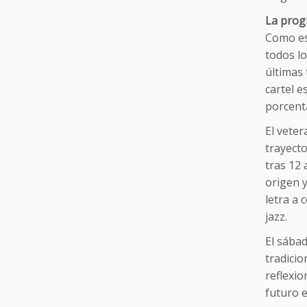
La prog
Como es
todos lo
últimas 
cartel e
porcent
El vete
trayecto
tras 12
origen y
letra a 
jazz.
El sábad
tradicio
reflexi
futuro e