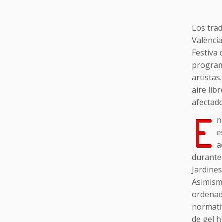
Los tra
València
Festiva
programa
artistas
aire lib
afectad
E
n
e
a
durante
Jardines
Asimismo
ordenad
normativ
de gel h