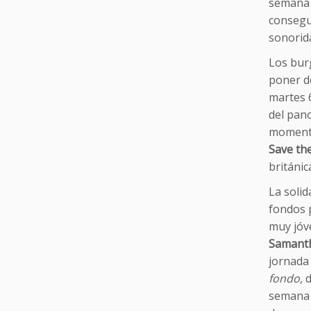
semana 
consegui
sonorid
Los bur
poner d
martes 6
del pan
momentos
Save th
británic
La solid
fondos p
muy jóv
Samant
jornada
fondo
, 
semana 