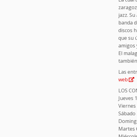
zaragoz
jazz. Su
banda d
discos h
que su 
amigos y
El malag
también
Las ent
web
.
LOS CO
Jueves 1
Viernes
Sábado 
Domingo 
Martes 6
Miércole