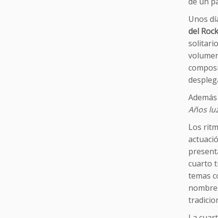
de un pa
Unos día
del Roc
solitari
volume
composit
desplega
Además d
Años lu
Los ritm
actuaci
presenta
cuarto t
temas co
nombre i
tradicio
La cuar