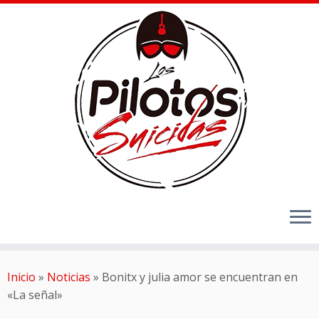
Inicio
»
Noticias
»
Bonitx y julia amor se encuentran en
«La señal»