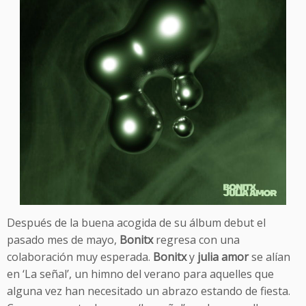
Después de la buena acogida de su álbum debut el
pasado mes de mayo,
Bonitx
regresa con una
colaboración muy esperada.
Bonitx
y
julia amor
se alían
en ‘La señal’, un himno del verano para aquelles que
alguna vez han necesitado un abrazo estando de fiesta.