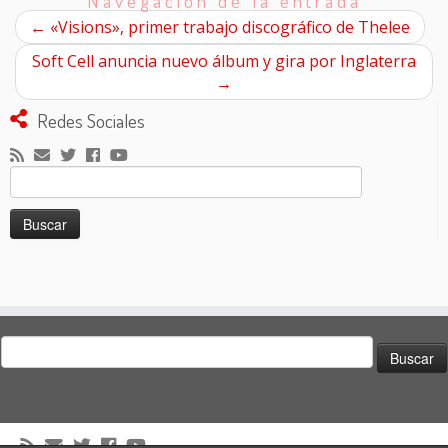
Navegación de la entrada
←
«Visions», primer trabajo discográfico de Thelee
Soft Cell anuncia nuevo álbum y gira por Inglaterra
→
Redes Sociales
Buscar:
Buscar: