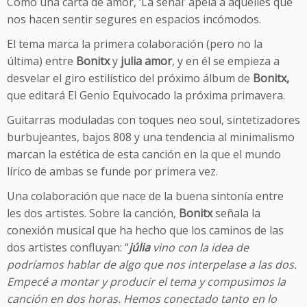
Como una carta de amor, ‘La señal’ apela a aquelles que
nos hacen sentir segures en espacios incómodos.
El tema marca la primera colaboración (pero no la
última) entre
Bonitx
y
julia amor
, y en él se empieza a
desvelar el giro estilístico del próximo álbum de
Bonitx,
que editará El Genio Equivocado la próxima primavera.
Guitarras moduladas con toques neo soul, sintetizadores
burbujeantes, bajos 808 y una tendencia al minimalismo
marcan la estética de esta canción en la que el mundo
lírico de ambas se funde por primera vez.
Una colaboración que nace de la buena sintonía entre
les dos artistes. Sobre la canción,
Bonitx
señala la
conexión musical que ha hecho que los caminos de las
dos artistes confluyan: “
júlia
vino con la idea de
podríamos hablar de algo que nos interpelase a las dos.
Empecé a montar y producir el tema y compusimos la
canción en dos horas. Hemos conectado tanto en lo