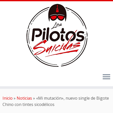
Inicio
»
Noticias
»
«Mi mutación», nuevo single de Bigote
Chino con tintes sicodélicos