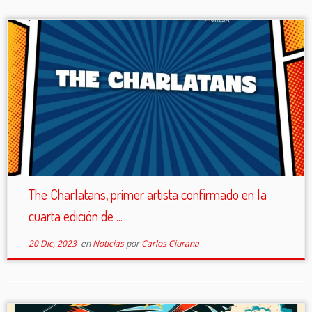
The Charlatans, primer artista confirmado en la
cuarta edición de ...
20 Dic, 2023
en
Noticias
por
Carlos Ciurana