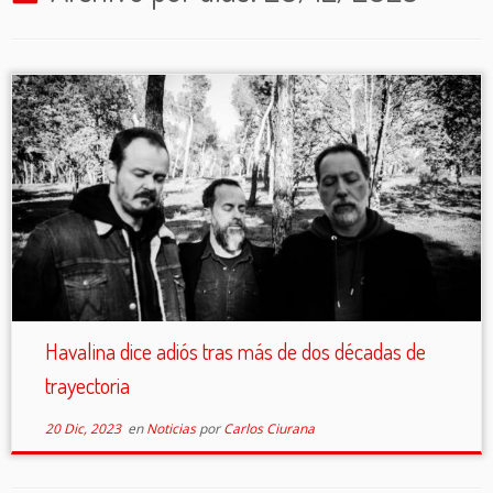
Havalina dice adiós tras más de dos décadas de
trayectoria
20 Dic, 2023
en
Noticias
por
Carlos Ciurana