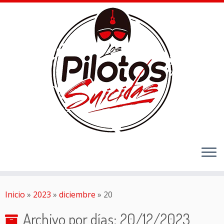
Inicio
»
2023
»
diciembre
»
20
Archivo por días:
20/12/2023