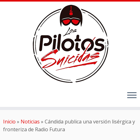
Inicio
»
Noticias
»
Cándida publica una versión lisérgica y
fronteriza de Radio Futura