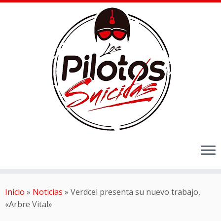
Inicio
»
Noticias
»
Verdcel presenta su nuevo trabajo,
«Arbre Vital»