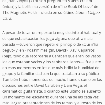
de Joan Vinyoli («Tot són preguntes» y «Ens crèiem
únics») y la bellísima versión de «The Book Of Love” de
The Magnetic Fields incluida en su último álbum
L’aigua
clara
.
A pesar de tocar un repertorio muy distinto al habitual y
de que esta situación les jugó alguna que otra mala
pasada —tuvieron que repetir el principio de «Qui n’ha
begut» y, en «Posa’m més gin, David!», Xavi Caparrós
(bajo) tuvo que recordarle a Carabén que eran los vasos
los que estaban vacíos y los ceniceros llenos—, fue justo
en esos momentos en los que más brilló la humildad del
grupo y la familiaridad con la que trataban a su público.
También hubo momentos de mucho humor, como en las
discusiones entre David Carabén y Dani Vega, el
carismático guitarrista, o cuando este último se ausentó
un momento del escenario durante una de las cada vez
más largas presentaciones de los temas, y el resto de los