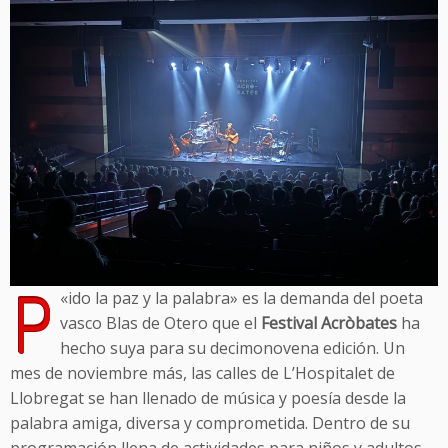
P
«
ido la paz y la palabra» es la demanda del poeta
vasco Blas de Otero que el
Festival Acròbates
ha
hecho suya para su decimonovena edición. Un
mes de noviembre más, las calles de L’Hospitalet de
Llobregat se han llenado de música y poesía desde la
palabra amiga, diversa y comprometida. Dentro de su