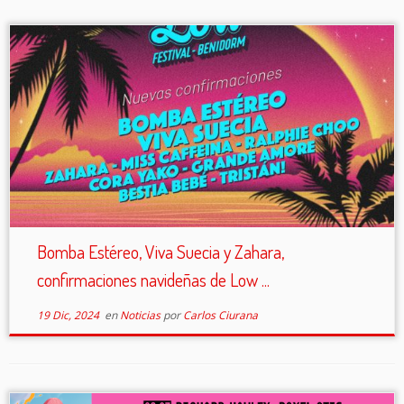
Bomba Estéreo, Viva Suecia y Zahara,
confirmaciones navideñas de Low ...
19 Dic, 2024
en
Noticias
por
Carlos Ciurana