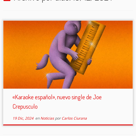
«Karaoke español», nuevo single de Joe
Crepusculo
19 Dic, 2024
en
Noticias
por
Carlos Ciurana