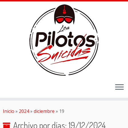
Inicio
»
2024
»
diciembre
»
19
Archivo por días:
19/12/2024