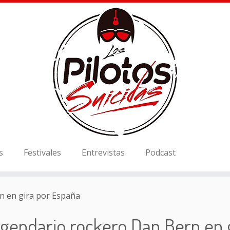
s
Festivales
Entrevistas
Podcast
n en gira por España
egendario rockero Dan Bern en 