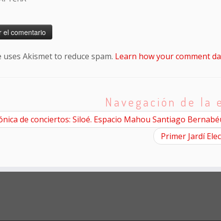
te uses Akismet to reduce spam.
Learn how your comment dat
Navegación de la 
nica de conciertos: Siloé. Espacio Mahou Santiago Bernabé
Primer Jardí Ele