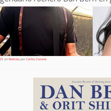
25
en
Noticias
por
Carlos Ciurana