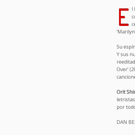
E
l
c
c
‘Marilyn
Su espír
Y sus nu
reedita
Over’ (
cancione
Orit Sh
letrist
por tod
DAN BE