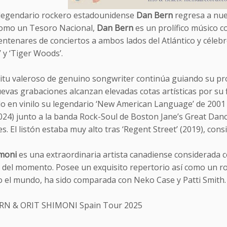
 legendario rockero estadounidense
Dan Bern
regresa a nu
omo un Tesoro Nacional,
Dan Bern
es un prolífico músico c
entenares de conciertos a ambos lados del Atlántico y céleb
’ y ‘Tiger Woods’.
itu valeroso de genuino songwriter continúa guiando su pro
evas grabaciones alcanzan elevadas cotas artísticas por su 
do en vinilo su legendario ‘New American Language’ de 2001 
2024) junto a la banda Rock-Soul de Boston Jane’s Great Da
s. El listón estaba muy alto tras ‘Regent Street’ (2019), con
imoni
es una extraordinaria artista canadiense considerada c
as del momento. Posee un exquisito repertorio así como un r
o el mundo, ha sido comparada con Neko Case y Patti Smith.
RN & ORIT SHIMONI Spain Tour 2025