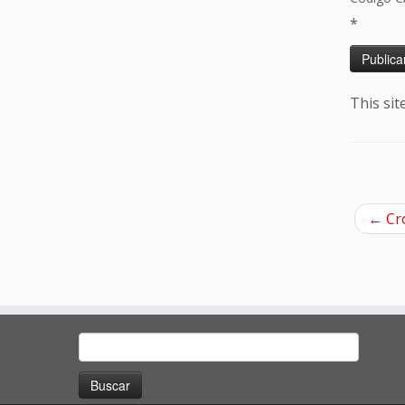
*
This si
←
Cró
Buscar: