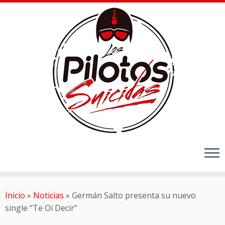
Inicio
»
Noticias
»
Germán Salto presenta su nuevo
single “Te Oí Decir”