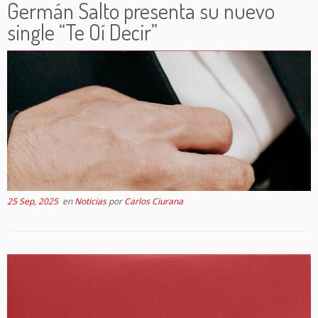
Germán Salto presenta su nuevo
single “Te Oí Decir”
25 Sep, 2025
en
Noticias
por
Carlos Ciurana