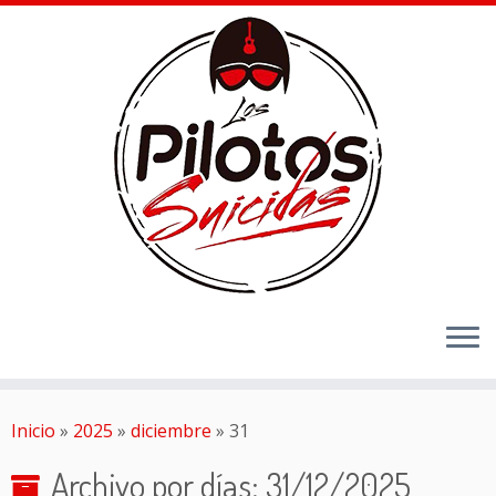
Inicio
»
2025
»
diciembre
»
31
Archivo por días:
31/12/2025