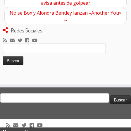
avisa antes de golpear
Noise Box y Alondra Bentley lanzan «Another You»
→
Redes Sociales
Buscar:
Buscar: