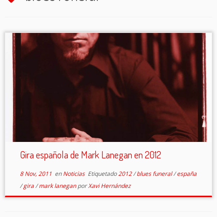
Gira española de Mark Lanegan en 2012
8 Nov, 2011
en
Noticias
Etiquetado
2012
/
blues funeral
/
españa
/
gira
/
mark lanegan
por
Xavi Hernández