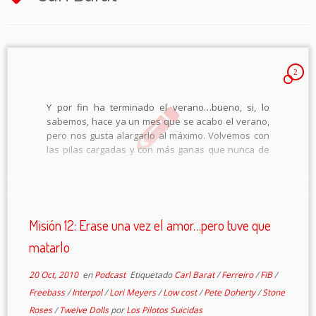
2
Y por fin ha terminado el verano…bueno, si, lo
sabemos, hace ya un mes que se acabo el verano,
pero nos gusta alargarlo al máximo. Volvemos con
las pilas cargadas y con más ganas que nunca de
informaros de todo lo que sucede en el […]
Misión 12: Erase una vez el amor…pero tuve que
matarlo
20 Oct, 2010
en
Podcast
Etiquetado
Carl Barat
/
Ferreiro
/
FIB
/
Freebass
/
Interpol
/
Lori Meyers
/
Low cost
/
Pete Doherty
/
Stone
Roses
/
Twelve Dolls
por
Los Pilotos Suicidas