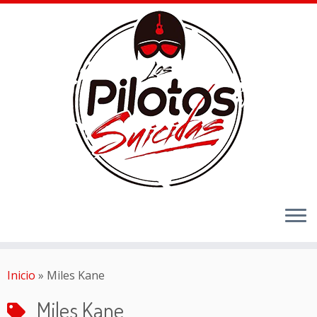
Inicio
»
Miles Kane
Miles Kane