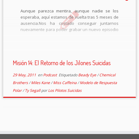
Aunque parezca mentira, aunque nadie se los
esperaba, aquí estamos de vuelta tras 5 meses de
ausencia.Nos ha costado conseguir juntarnos
nuevamente para poder grabar un nuevo episodio
de vuestro podcast favorito (o al menos uno de
tantos que escucháis) pero esperamos que el
resultado […]
Misión 14: El Retorno de los Jilones Suicidas
29 May, 2011
en
Podcast
Etiquetado
Beady Eye
/
Chemical
Brothers
/
Miles Kane
/
Miss Caffeina
/
Modelo de Respuesta
Polar
/
Ty Segall
por
Los Pilotos Suicidas