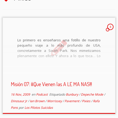
4
Lo primero es enseñaros una fotillo de nuestro
pequeño viaje a lo más profundo de USA,
concretamente a South Park. Nos mimetizamos
plenamente con ellos! Y ahora a lo que toca… Lo
sentimos mucho, pero otra vez nos hemos pasado
con la duración de este […]
Misión 07: ¡¡¡Que Vienen las A LE MA NAS!!!
16 Nov, 2009
en
Podcast
Etiquetado
Bunbury
/
Depeche Mode
/
Dinosaur Jr
/
Ian Brown
/
Morrissey
/
Pavement
/
Pixies
/
Rafa
Pons
por
Los Pilotos Suicidas