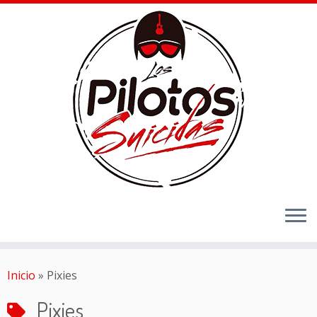
Inicio
»
Pixies
Pixies