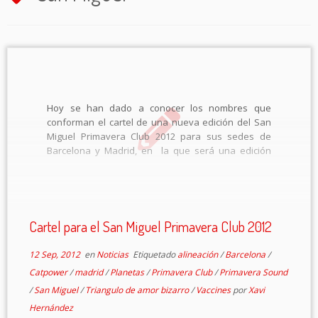
Hoy se han dado a conocer los nombres que
conforman el cartel de una nueva edición del San
Miguel Primavera Club 2012 para sus sedes de
Barcelona y Madrid, en la que será una edición
marcada por la coyuntura económica actual y la
subida del […]
Cartel para el San Miguel Primavera Club 2012
12 Sep, 2012
en
Noticias
Etiquetado
alineación
/
Barcelona
/
Catpower
/
madrid
/
Planetas
/
Primavera Club
/
Primavera Sound
/
San Miguel
/
Triangulo de amor bizarro
/
Vaccines
por
Xavi
Hernández