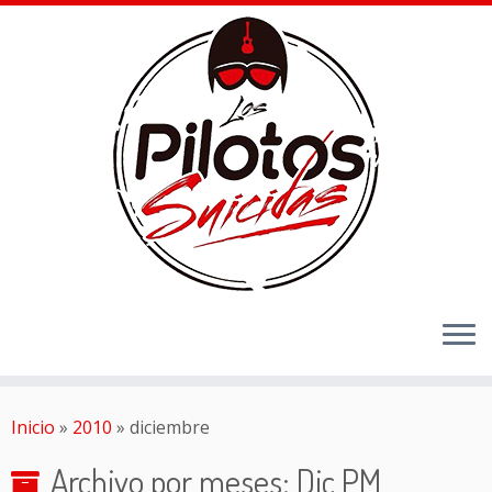
Inicio
»
2010
»
diciembre
Archivo por meses:
Dic PM