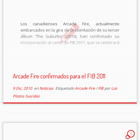
Los canadienses Arcade Fire, actualmente
embarcados en la gira de presentación de su tercer
álbum ‘The Suburbs’ (2010), han confirmado su
incorporación al cartel de FIB 2011, que se celebrará
en el recinto de conciertos del Festival, en
Benicàssim los días 14, 15, 16 y […]
Arcade Fire confirmados para el FIB 2011
9 Dic, 2010
en
Noticias
Etiquetado
Arcade Fire
/
FIB
por
Los
Pilotos Suicidas
1