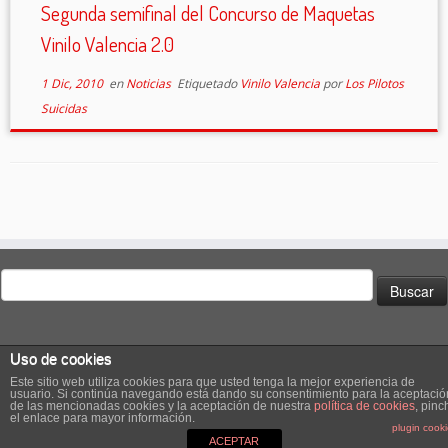
Segunda semifinal del Concurso de Maquetas
Vinilo Valencia 2.0
1 Dic, 2010
en
Noticias
Etiquetado
Vinilo Valencia
por
Los Pilotos
Suicidas
Buscar:
Uso de cookies
Este sitio web utiliza cookies para que usted tenga la mejor experiencia de
usuario. Si continúa navegando está dando su consentimiento para la aceptació
de las mencionadas cookies y la aceptación de nuestra
política de cookies
, pinc
·
© 2026
El Club de los Pilotos Suicidas
·
Creado con
·
el enlace para mayor información.
plugin cook
Diseñado con el
Tema Customizr
·
ACEPTAR