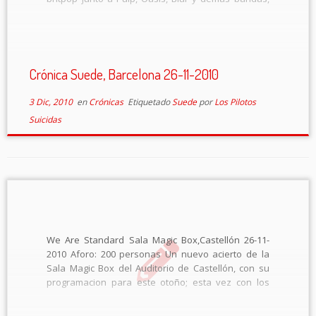
retirados como tal formación desde 2003, cada uno
había seguido con sus carreras paralelas, pero
esta […]
Crónica Suede, Barcelona 26-11-2010
3 Dic, 2010
en
Crónicas
Etiquetado
Suede
por
Los Pilotos
Suicidas
We Are Standard Sala Magic Box,Castellón 26-11-
2010 Aforo: 200 personas Un nuevo acierto de la
Sala Magic Box del Auditorio de Castellón, con su
programacion para este otoño; esta vez con los
vascos «We Are Standard». La noche del viernes 26
de noviembre prometía ser […]