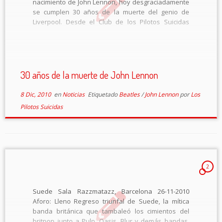
nacimiento de John Lennon, hoy desgraciadamente
se cumplen 30 años de la muerte del genio de
Liverpool. Desde el Club de los Pilotos Suicidas
queremos recordar a Lennon como se merece y
que mejor que dejaros una […]
30 años de la muerte de John Lennon
8 Dic, 2010
en
Noticias
Etiquetado
Beatles
/
John Lennon
por
Los
Pilotos Suicidas
2
Suede Sala Razzmatazz, Barcelona 26-11-2010
Aforo: Lleno Regreso triunfal de Suede, la mítica
banda británica que tambaleó los cimientos del
britpop junto a Pulp, Oasis, Blur y demás bandas,