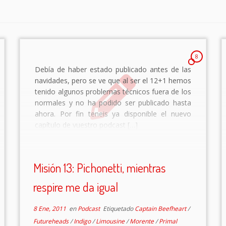
8
Debía de haber estado publicado antes de las
navidades, pero se ve que al ser el 12+1 hemos
tenido algunos problemas técnicos fuera de los
normales y no ha podido ser publicado hasta
ahora. Por fin teneis ya disponible el nuevo
capítulo de vuestro podcast […]
Misión 13: Pichonetti, mientras
respire me da igual
8 Ene, 2011
en
Podcast
Etiquetado
Captain Beefheart
/
Futureheads
/
Indigo
/
Limousine
/
Morente
/
Primal