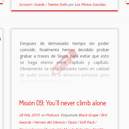
Scream
/
Suede
/
Twelve Dolls
por
Los Pilotos Suicidas
Despues de demasiado tiempo sin poder
coincidir, finalmente hemos decidido probar
grabar a traves de Skype para evitar que esto
se haga eterno entre capítulo y capítulo.
Obviamente se nota bastante tanto en calidad
de audio como en la distancia personal, pero
prometemos intentar ir […]
Misión 09: You’ll never climb alone
28 Feb, 2010
en
Podcast
Etiquetado
Black Grape
/
Brit
Awards
/
Heroes del Silencio
/
Oasis
/
Soft Pack
/