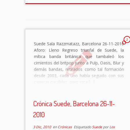
2
Suede Sala Razzmatazz, Barcelona 26-11-2010
Aforo: Lleno Regreso triunfal de Suede, la
mítica banda británica que tambaleó los
cimientos del britpop junto a Pulp, Oasis, Blur y
demás bandas, retirados como tal formación
desde 2003, cada uno había seguido con sus
carreras paralelas, pero esta […]
Crónica Suede, Barcelona 26-11-
2010
3 Dic, 2010
en
Crónicas
Etiquetado
Suede
por
Los