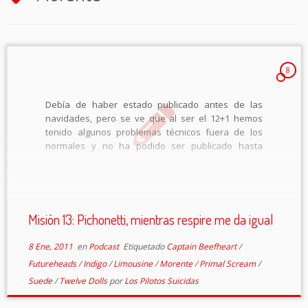
8
Debía de haber estado publicado antes de las
navidades, pero se ve que al ser el 12+1 hemos
tenido algunos problemas técnicos fuera de los
normales y no ha podido ser publicado hasta
ahora. Por fin teneis ya disponible el nuevo
capítulo de vuestro podcast […]
Misión 13: Pichonetti, mientras respire me da igual
8 Ene, 2011
en
Podcast
Etiquetado
Captain Beefheart
/
Futureheads
/
Indigo
/
Limousine
/
Morente
/
Primal Scream
/
Suede
/
Twelve Dolls
por
Los Pilotos Suicidas