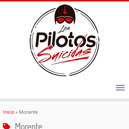
Inicio
»
Morente
Morente