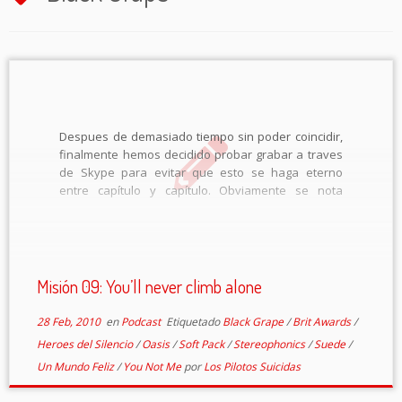
Despues de demasiado tiempo sin poder coincidir,
finalmente hemos decidido probar grabar a traves
de Skype para evitar que esto se haga eterno
entre capítulo y capítulo. Obviamente se nota
bastante tanto en calidad de audio como en la
distancia personal, pero prometemos intentar ir […]
Misión 09: You’ll never climb alone
28 Feb, 2010
en
Podcast
Etiquetado
Black Grape
/
Brit Awards
/
Heroes del Silencio
/
Oasis
/
Soft Pack
/
Stereophonics
/
Suede
/
Un Mundo Feliz
/
You Not Me
por
Los Pilotos Suicidas