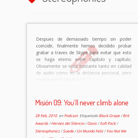
Despues de demasiado tiempo sin poder
coincidir, finalmente hemos decidido probar
grabar a traves de Skype para evitar que esto
se haga eterno entre capítulo y capítulo.
Obviamente se nota bastante tanto en calidad
de audio como en la distancia personal, pero
prometemos intentar ir […]
Misión 09: You’ll never climb alone
28 Feb, 2010
en
Podcast
Etiquetado
Black Grape
/
Brit
Awards
/
Heroes del Silencio
/
Oasis
/
Soft Pack
/
Stereophonics
/
Suede
/
Un Mundo Feliz
/
You Not Me