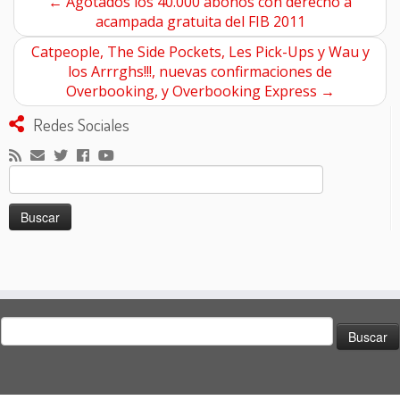
←
Agotados los 40.000 abonos con derecho a
acampada gratuita del FIB 2011
Catpeople, The Side Pockets, Les Pick-Ups y Wau y
los Arrrghs!!!, nuevas confirmaciones de
Overbooking, y Overbooking Express
→
Redes Sociales
Buscar:
Buscar: