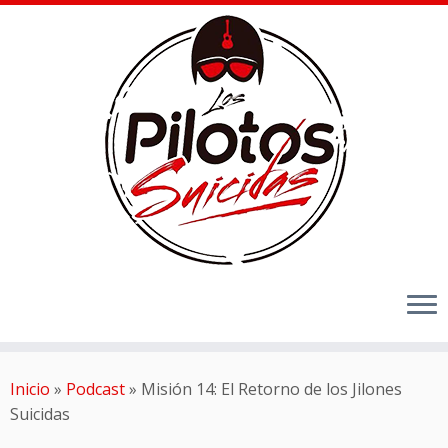
Inicio
»
Podcast
»
Misión 14: El Retorno de los Jilones
Suicidas