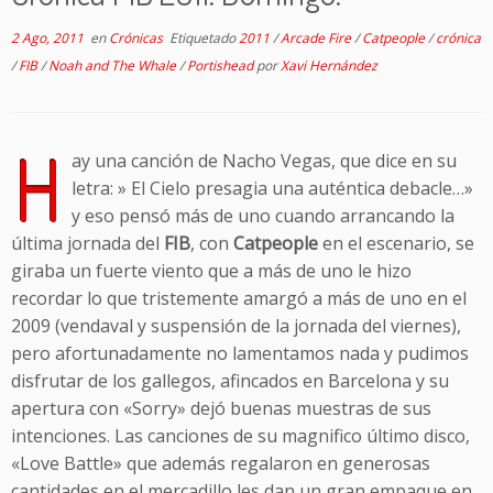
2 Ago, 2011
en
Crónicas
Etiquetado
2011
/
Arcade Fire
/
Catpeople
/
crónica
/
FIB
/
Noah and The Whale
/
Portishead
por
Xavi Hernández
H
ay una canción de Nacho Vegas, que dice en su
letra: » El Cielo presagia una auténtica debacle…»
y eso pensó más de uno cuando arrancando la
última jornada del
FIB
, con
Catpeople
en el escenario, se
giraba un fuerte viento que a más de uno le hizo
recordar lo que tristemente amargó a más de uno en el
2009 (vendaval y suspensión de la jornada del viernes),
pero afortunadamente no lamentamos nada y pudimos
disfrutar de los gallegos, afincados en Barcelona y su
apertura con «Sorry» dejó buenas muestras de sus
intenciones. Las canciones de su magnifico último disco,
«Love Battle» que además regalaron en generosas
cantidades en el mercadillo les dan un gran empaque en