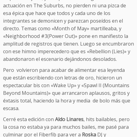
actuación en The Suburbs, no pierden ni una pizca de
esa épica que hace que todos y cada uno de los
integrantes se demonicen y parezcan poseídos en el
directo. Temas como «Month of May» martilleaba, y
«Neighborhood #3(Power Out)» pone en manifiesto la
amplitud de registros que tienen. Luego se encumbraron
con ese himno imperecedero que es «Rebellion (Lies)» y
abandonaron el escenario dejándonos desolados.
Pero volvieron para acabar de alimentar esa leyenda
que están escribiendo con letras de oro, hicieron un
espectacular bis con «Wake Up» y «Spawl II (Mountains
Beyond Mountains)» que arrancaron aplausos, gritos y
éxtasis total, haciendo la hora y media de bolo más que
escasa.
Cerré esta edición con
Aldo Linares
, hits bailables, pero
la cosa no estaba ya para muchos bailes, me pasé para
culminar por el Fiberfib para ver a
Roska
DJ y