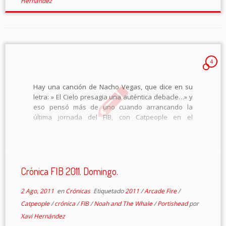
Hernández
4
Hay una canción de Nacho Vegas, que dice en su
letra: » El Cielo presagia una auténtica debacle…» y
eso pensó más de uno cuando arrancando la
última jornada del FIB, con Catpeople en el
escenario, se giraba un fuerte viento que a más de
[…]
Crónica FIB 2011. Domingo.
2 Ago, 2011
en
Crónicas
Etiquetado
2011
/
Arcade Fire
/
Catpeople
/
crónica
/
FIB
/
Noah and The Whale
/
Portishead
por
Xavi Hernández