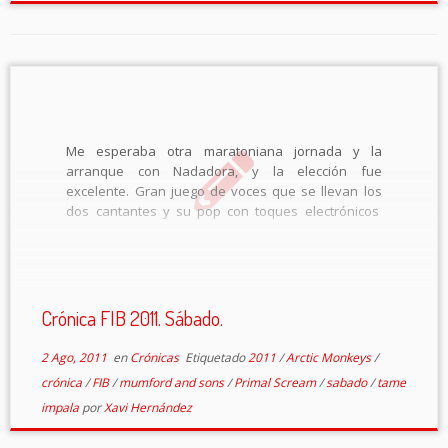
Me esperaba otra maratoniana jornada y la
arranque con Nadadora, y la elección fue
excelente. Gran juego de voces que se llevan los
dos cantantes y su pop con toques electrónicos
hizo que la jornada empezara de manera brillante.
Proseguimos para bingo con un gran […]
Crónica FIB 2011. Sábado.
2 Ago, 2011
en
Crónicas
Etiquetado
2011
/
Arctic Monkeys
/
crónica
/
FIB
/
mumford and sons
/
Primal Scream
/
sabado
/
tame
impala
por
Xavi Hernández