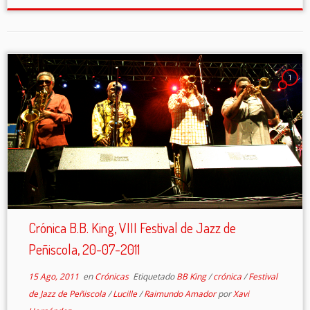
1
Crónica B.B. King, VIII Festival de Jazz de
Peñiscola, 20-07-2011
15 Ago, 2011
en
Crónicas
Etiquetado
BB King
/
crónica
/
Festival
de Jazz de Peñiscola
/
Lucille
/
Raimundo Amador
por
Xavi