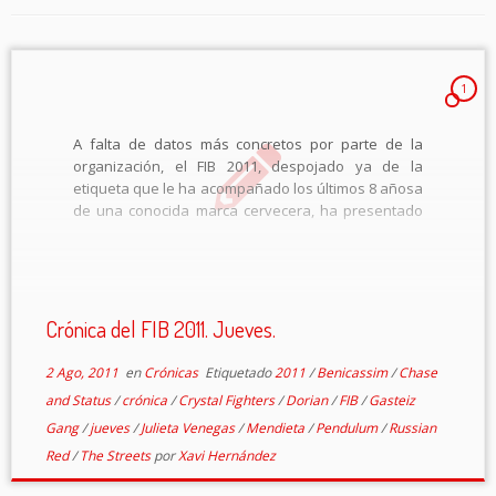
1
A falta de datos más concretos por parte de la
organización, el FIB 2011, despojado ya de la
etiqueta que le ha acompañado los últimos 8 añosa
de una conocida marca cervecera, ha presentado
unos datos de asistencia sobresalientes, igualando
los registros de la edición […]
Crónica del FIB 2011. Jueves.
2 Ago, 2011
en
Crónicas
Etiquetado
2011
/
Benicassim
/
Chase
and Status
/
crónica
/
Crystal Fighters
/
Dorian
/
FIB
/
Gasteiz
Gang
/
jueves
/
Julieta Venegas
/
Mendieta
/
Pendulum
/
Russian
Red
/
The Streets
por
Xavi Hernández