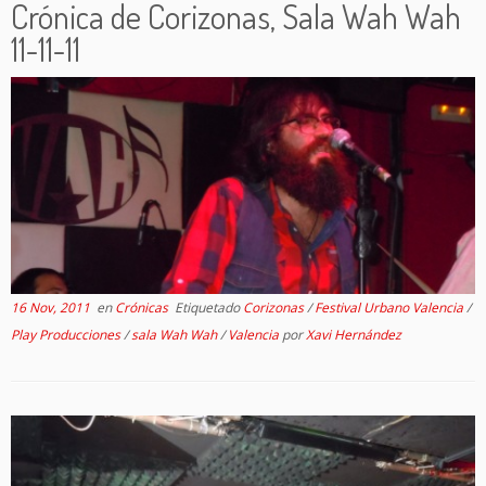
Crónica de Corizonas, Sala Wah Wah
11-11-11
16 Nov, 2011
en
Crónicas
Etiquetado
Corizonas
/
Festival Urbano Valencia
/
Play Producciones
/
sala Wah Wah
/
Valencia
por
Xavi Hernández