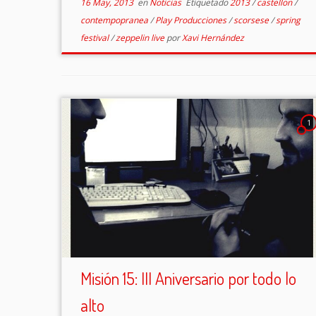
16 May, 2013
en
Noticias
Etiquetado
2013
/
castellon
/
contempopranea
/
Play Producciones
/
scorsese
/
spring
festival
/
zeppelin live
por
Xavi Hernández
1
Misión 15: III Aniversario por todo lo
alto