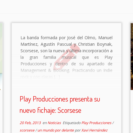
La banda formada por José del Olmo, Manuel
Martínez, Agustín Pascual y Christian Boynak,
Scorsese, son la nueva y última incorporación a
la gran familia musical que es Play
Producciones y dentro de su apartado de
Management & Booking. Practicando un Indie
rock y con claras […]
Play Producciones presenta su
nuevo fichaje: Scorsese
20 Feb, 2013
en
Noticias
Etiquetado
Play Producciones
/
scorsese
/
un mundo por delante
por
Xavi Hernández