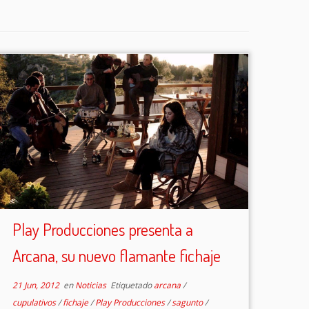
Play Producciones presenta a
Arcana, su nuevo flamante fichaje
21 Jun, 2012
en
Noticias
Etiquetado
arcana
/
cupulativos
/
fichaje
/
Play Producciones
/
sagunto
/