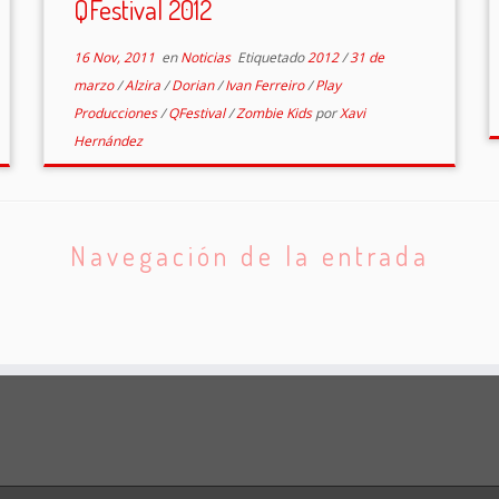
QFestival 2012
16 Nov, 2011
en
Noticias
Etiquetado
2012
/
31 de
marzo
/
Alzira
/
Dorian
/
Ivan Ferreiro
/
Play
Producciones
/
QFestival
/
Zombie Kids
por
Xavi
Hernández
Navegación de la entrada