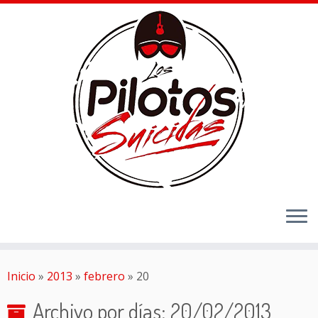
Inicio
»
2013
»
febrero
»
20
Archivo por días:
20/02/2013