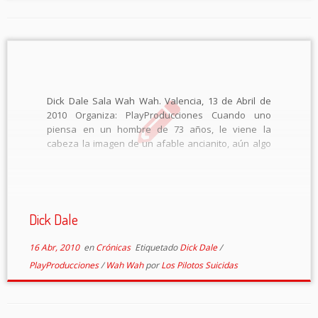
Dick Dale Sala Wah Wah. Valencia, 13 de Abril de
2010 Organiza: PlayProducciones Cuando uno
piensa en un hombre de 73 años, le viene la
cabeza la imagen de un afable ancianito, aún algo
jovial, con una vida tranquila y apacible. Con sus
paseos, partidas […]
Dick Dale
16 Abr, 2010
en
Crónicas
Etiquetado
Dick Dale
/
PlayProducciones
/
Wah Wah
por
Los Pilotos Suicidas