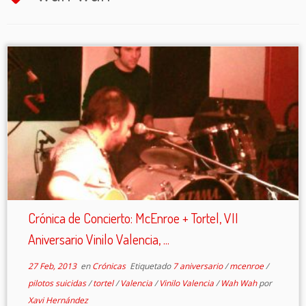
Crónica de Concierto: McEnroe + Tortel, VII
Aniversario Vinilo Valencia, ...
27 Feb, 2013
en
Crónicas
Etiquetado
7 aniversario
/
mcenroe
/
pilotos suicidas
/
tortel
/
Valencia
/
Vinilo Valencia
/
Wah Wah
por
Xavi Hernández