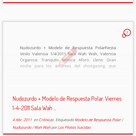
3
Nudozurdo + Modelo de Respuesta PolarFiesta
Vinilo Valencia 1/4/2011 Sala Wah Wah, Valencia
Organiza: Tranquilo Música Aforo: Lleno Gran
noche para los amantes del shoegazing, que
pudimos disfrutar gracias a nuestros amigos de
Vinilo Valencia de Nudozurdo, uno de los grupos
más en forma del […]
Nudozurdo + Modelo de Respuesta Polar. Viernes
1-4-2011 Sala Wah ...
4 Abr, 2011
en
Crónicas
Etiquetado
Modelo de Respuesta Polar
/
Nudozurdo
/
Wah Wah
por
Los Pilotos Suicidas