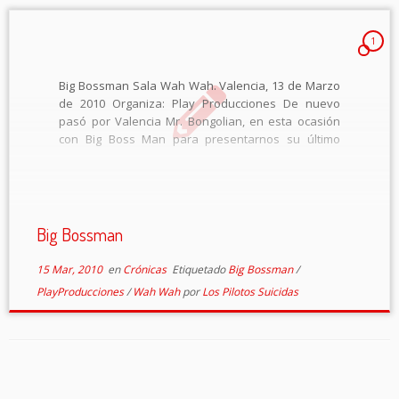
1
Big Bossman Sala Wah Wah. Valencia, 13 de Marzo
de 2010 Organiza: Play Producciones De nuevo
pasó por Valencia Mr. Bongolian, en esta ocasión
con Big Boss Man para presentarnos su último
disco «Full English Beat Breakfast», en el inicio de
las fiestas falleras. Y […]
Big Bossman
15 Mar, 2010
en
Crónicas
Etiquetado
Big Bossman
/
PlayProducciones
/
Wah Wah
por
Los Pilotos Suicidas