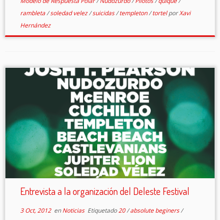
Modelo de Respuesta Polar
/
Nudozurdo
/
Pilotos
/
quique
/
rambleta
/
soledad velez
/
suicidas
/
templeton
/
tortel
por
Xavi
Hernández
Entrevista a la organización del Deleste Festival
3 Oct, 2012
en
Noticias
Etiquetado
20
/
absolute beginers
/