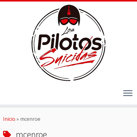
Inicio
»
mcenroe
mcenroe