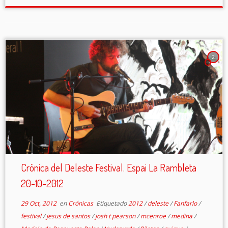
2
Crónica del Deleste Festival. Espai La Rambleta
20-10-2012
29 Oct, 2012
en
Crónicas
Etiquetado
2012
/
deleste
/
Fanfarlo
/
festival
/
jesus de santos
/
josh t pearson
/
mcenroe
/
medina
/