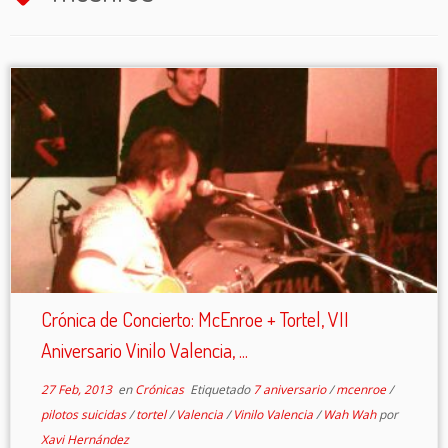
Crónica de Concierto: McEnroe + Tortel, VII
Aniversario Vinilo Valencia, ...
27 Feb, 2013
en
Crónicas
Etiquetado
7 aniversario
/
mcenroe
/
pilotos suicidas
/
tortel
/
Valencia
/
Vinilo Valencia
/
Wah Wah
por
Xavi Hernández