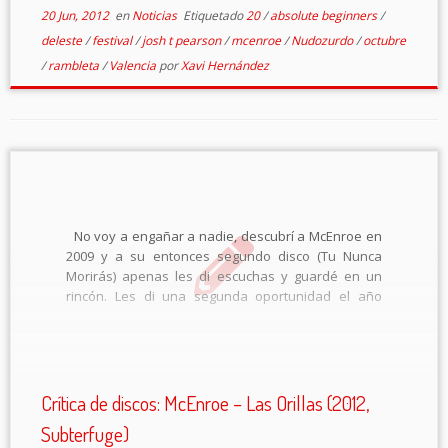
20 Jun, 2012
en
Noticias
Etiquetado
20
/
absolute beginners
/
deleste
/
festival
/
josh t pearson
/
mcenroe
/
Nudozurdo
/
octubre
/
rambleta
/
Valencia
por
Xavi Hernández
No voy a engañar a nadie, descubrí a McEnroe en
2009 y a su entonces segundo disco (Tu Nunca
Morirás) apenas les di escuchas y guardé en un
rincón. Les di una segunda oportunidad el año
pasado y fue diferente, una sensación de paz, […]
Crítica de discos: McEnroe – Las Orillas (2012,
Subterfuge)