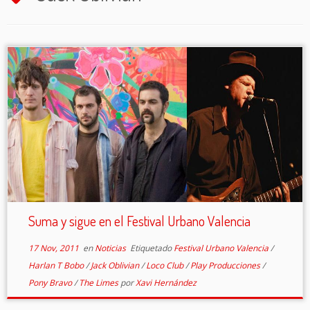
Suma y sigue en el Festival Urbano Valencia
17 Nov, 2011
en
Noticias
Etiquetado
Festival Urbano Valencia
/
Harlan T Bobo
/
Jack Oblivian
/
Loco Club
/
Play Producciones
/
Pony Bravo
/
The Limes
por
Xavi Hernández