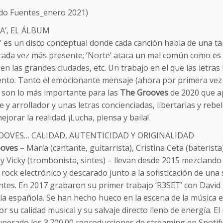
do Fuentes_enero 2021)
A’, EL ÁLBUM
’ es un disco conceptual donde cada canción habla de una tar
cada vez más presente; ‘Norte’ ataca un mal común como es la
en las grandes ciudades, etc. Un trabajo en el que las letra
nto. Tanto el emocionante mensaje (ahora por primera vez 
, son lo más importante para las
The Grooves
de 2020 que a
e y arrollador y unas letras concienciadas, libertarias y r
ejorar la realidad. ¡Lucha, piensa y baila!
OOVES… CALIDAD, AUTENTICIDAD Y ORIGINALIDAD
ooves
– María (cantante, guitarrista), Cristina Ceta (baterista)
) y Vicky (trombonista, sintes) – llevan desde 2015 mezclando
 rock electrónico y descarado junto a la sofisticación de una 
tes. En 2017 grabaron su primer trabajo ‘R3SET’ con David K
a española. Se han hecho hueco en la escena de la música e
por su calidad musical y su salvaje directo lleno de energía.
uperado los 3.700.00 reproducciones de streaming en Spotify