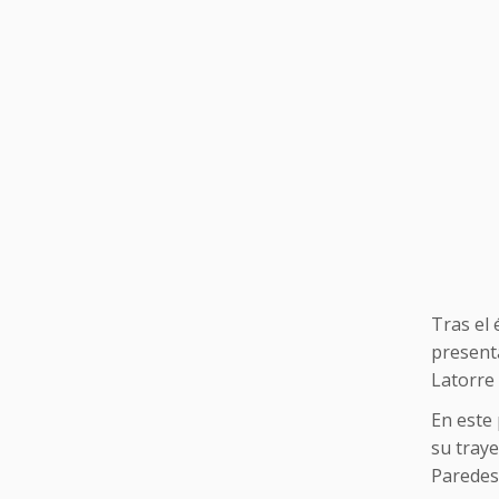
Tras el 
present
Latorre
En este
su tray
Paredes 