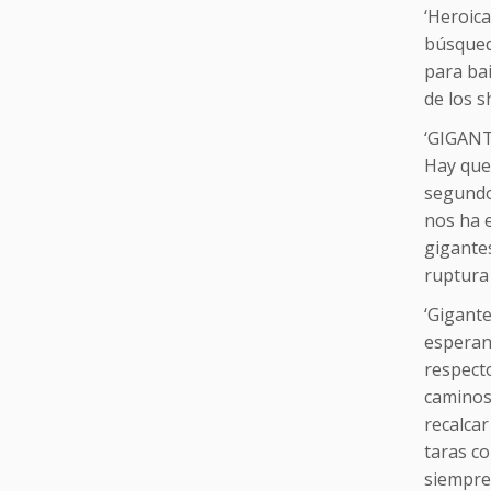
‘Heroica
búsqued
para bai
de los s
‘GIGAN
Hay que 
segundo 
nos ha e
gigantes
ruptura 
‘Gigante
esperan
respecto
caminos
recalcar
taras co
siempre