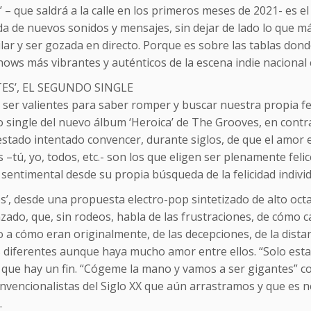
’ – que saldrá a la calle en los primeros meses de 2021- es 
a de nuevos sonidos y mensajes, sin dejar de lado lo que m
lar y ser gozada en directo. Porque es sobre las tablas don
hows más vibrantes y auténticos de la escena indie nacional 
TES’, EL SEGUNDO SINGLE
ser valientes para saber romper y buscar nuestra propia fel
single del nuevo álbum ‘Heroica’ de The Grooves, en contra 
stado intentado convencer, durante siglos, de que el amor e
 –tú, yo, todos, etc.- son los que eligen ser plenamente fe
sentimental desde su propia búsqueda de la felicidad indivi
s’, desde una propuesta electro-pop sintetizado de alto octa
zado, que, sin rodeos, habla de las frustraciones, de cómo
 a cómo eran originalmente, de las decepciones, de la dista
 diferentes aunque haya mucho amor entre ellos. “Solo esta 
 que hay un fin. “Cógeme la mano y vamos a ser gigantes” co
nvencionalistas del Siglo XX que aún arrastramos y que es ne
.