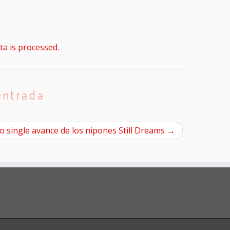
a is processed
.
entrada
o single avance de los nipones Still Dreams
→