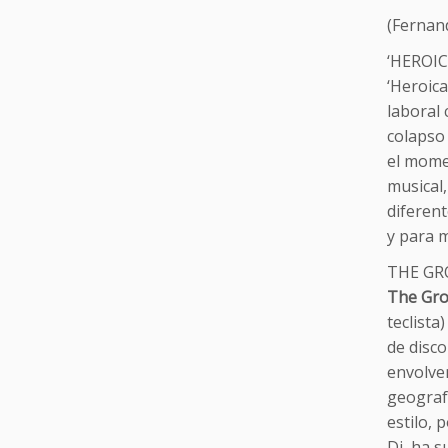
(Fernan
‘HEROIC
‘Heroica
laboral 
colapso 
el mome
musical
diferent
y para m
THE GR
The Gr
teclista
de disco
envolven
geografí
estilo, 
Dj, ha s