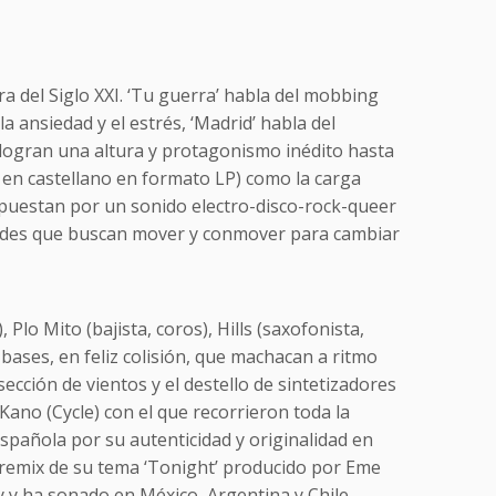
a del Siglo XXI. ‘Tu guerra’ habla del mobbing
 ansiedad y el estrés, ‘Madrid’ habla del
s logran una altura y protagonismo inédito hasta
en castellano en formato LP) como la carga
puestan por un sonido electro-disco-rock-queer
ebeldes que buscan mover y conmover para cambiar
, Plo Mito (bajista, coros), Hills (saxofonista,
 bases, en feliz colisión, que machacan a ritmo
sección de vientos y el destello de sintetizadores
ano (Cycle) con el que recorrieron toda la
spañola por su autenticidad y originalidad en
 El remix de su tema ‘Tonight’ producido por Eme
 y ha sonado en México, Argentina y Chile.