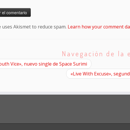
te uses Akismet to reduce spam.
Learn how your comment dat
Navegación de la 
uth Vice», nuevo single de Space Surimi
«Live With Excuse», segund