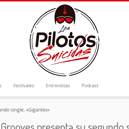
s
Festivales
Entrevistas
Podcast
ndo single, «Gigantes»
Grooves presenta su segundo s