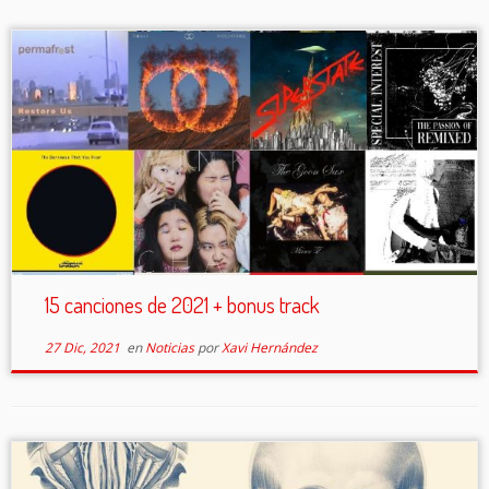
15 canciones de 2021 + bonus track
27 Dic, 2021
en
Noticias
por
Xavi Hernández