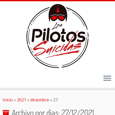
Inicio
»
2021
»
diciembre
»
27
Archivo por días:
27/12/2021