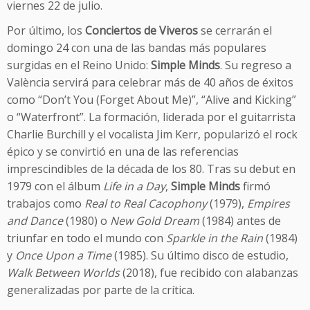
viernes 22 de julio.
Por último, los
Conciertos de Viveros
se cerrarán el
domingo 24 con una de las bandas más populares
surgidas en el Reino Unido:
Simple Minds
. Su regreso a
València servirá para celebrar más de 40 años de éxitos
como “Don’t You (Forget About Me)”, “Alive and Kicking”
o “Waterfront”. La formación, liderada por el guitarrista
Charlie Burchill y el vocalista Jim Kerr, popularizó el rock
épico y se convirtió en una de las referencias
imprescindibles de la década de los 80. Tras su debut en
1979 con el álbum
Life in a Day
,
Simple Minds
firmó
trabajos como
Real to Real Cacophony
(1979),
Empires
and Dance
(1980) o
New Gold Dream
(1984) antes de
triunfar en todo el mundo con
Sparkle in the Rain
(1984)
y
Once Upon a Time
(1985). Su último disco de estudio,
Walk Between Worlds
(2018), fue recibido con alabanzas
generalizadas por parte de la crítica.