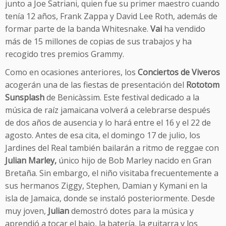
junto a Joe Satriani, quien fue su primer maestro cuando
tenía 12 años, Frank Zappa y David Lee Roth, además de
formar parte de la banda Whitesnake.
Vai
ha vendido
más de 15 millones de copias de sus trabajos y ha
recogido tres premios Grammy.
Como en ocasiones anteriores, los
Conciertos de Viveros
acogerán una de las fiestas de presentación del
Rototom
Sunsplash
de Benicàssim. Este festival dedicado a la
música de raíz jamaicana volverá a celebrarse después
de dos años de ausencia y lo hará entre el 16 y el 22 de
agosto. Antes de esa cita, el domingo 17 de julio, los
Jardines del Real también bailarán a ritmo de reggae con
Julian Marley,
único hijo de Bob Marley nacido en Gran
Bretaña. Sin embargo, el niño visitaba frecuentemente a
sus hermanos Ziggy, Stephen, Damian y Kymani en la
isla de Jamaica, donde se instaló posteriormente. Desde
muy joven,
Julian
demostró dotes para la música y
aprendió a tocar el bajo, la batería, la guitarra y los