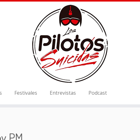
s
Festivales
Entrevistas
Podcast
ov PM