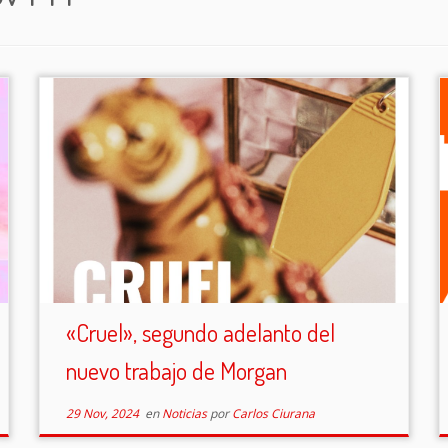
«Cruel», segundo adelanto del
nuevo trabajo de Morgan
29 Nov, 2024
en
Noticias
por
Carlos Ciurana