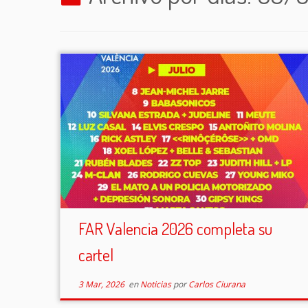
FAR Valencia 2026 completa su
cartel
3 Mar, 2026
en
Noticias
por
Carlos Ciurana