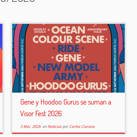
Gene y Hoodoo Gurus se suman a
Visor Fest 2026
3 Mar, 2026
en
Noticias
por
Carlos Ciurana