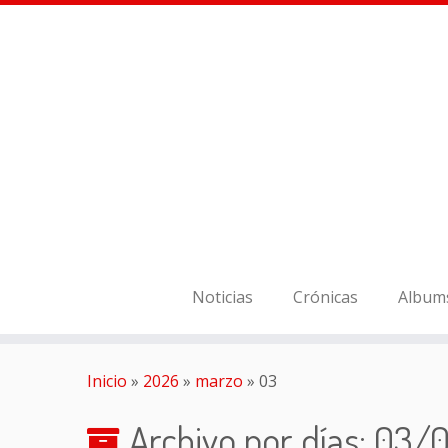
Noticias
Crónicas
Album
Inicio
»
2026
»
marzo
»
03
Archivo por días:
03/