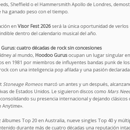
eds, Sheffield o el Hammersmith Apollo de Londres, demost
e ha ganado peso con el tiempo.
ación en
Visor Fest 2026
será la única oportunidad de verlos
ndible dentro del calendario musical del año.
Gurus: cuatro décadas de rock sin concesiones
ídney al mundo,
Hoodoo Gurus
ocupan un lugar singular en l
s en 1981 por miembros de influyentes bandas punk de los 
ock con una inteligencia pop afilada y una pasión declarada p
t
Stoneage Romeos
marcó un antes y un después, alcanzando
tivas de Estados Unidos. Le siguieron discos como
Mars Need
, consolidando su presencia internacional y dejando clásico
 Anytime».
 álbumes Top 20 en Australia, nueve singles Top 40 y múltipl
tenido durante más de cuatro décadas una reputación intac