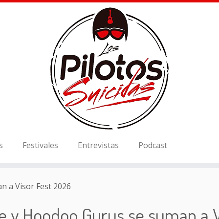
s
Festivales
Entrevistas
Podcast
 a Visor Fest 2026
e y Hoodoo Gurus se suman a V