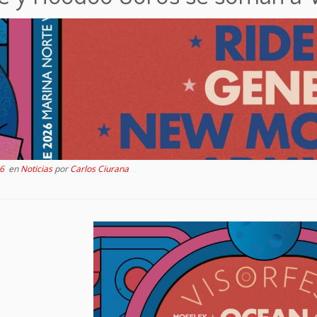
6
en
Noticias
por
Carlos Ciurana