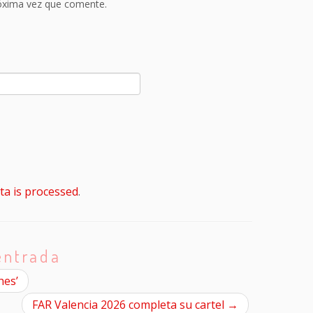
róxima vez que comente.
a is processed
.
entrada
hes’
FAR Valencia 2026 completa su cartel
→