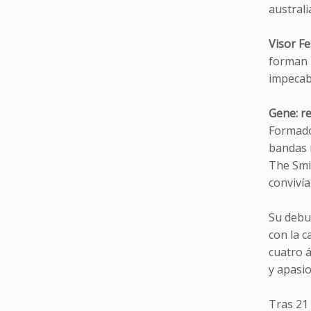
austral
Visor F
forman p
impecabl
Gene: r
Formado
bandas m
The Smit
convivía
Su deb
con la c
cuatro á
y apasi
Tras 21 