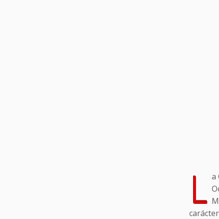
L
a
O
M
carácter