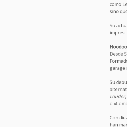
como Le
sino qu
Su actu
impresci
Hoodoo 
Desde S
Formado
garage r
Su debu
alterna
Louder
o «Come
Con diez
han man