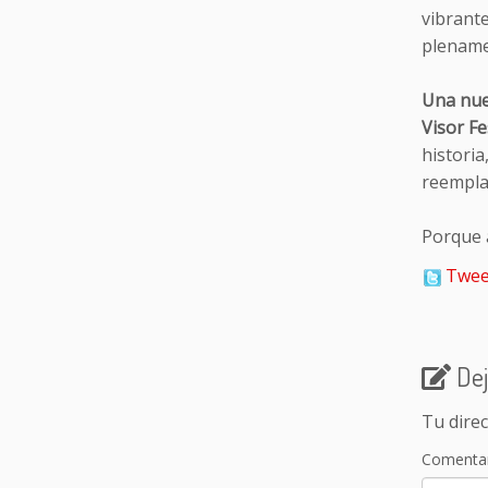
vibrant
plename
Una nuev
Visor Fe
historia
reemplaz
Porque a
Twee
Dej
Tu direc
Comenta