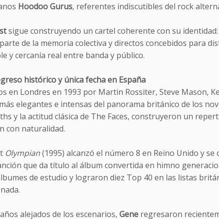
ianos
Hoodoo Gurus
, referentes indiscutibles del rock altern
est
sigue construyendo un cartel coherente con su identidad:
arte de la memoria colectiva y directos concebidos para dis
e y cercanía real entre banda y público.
egreso histórico y única fecha en España
s en Londres en 1993 por Martin Rossiter, Steve Mason, Ke
ás elegantes e intensas del panorama británico de los nove
hs y la actitud clásica de The Faces, construyeron un repert
n con naturalidad.
ut
Olympian
(1995) alcanzó el número 8 en Reino Unido y se c
anción que da título al álbum convertida en himno generacion
lbumes de estudio y lograron diez Top 40 en las listas britá
onada.
años alejados de los escenarios,
Gene
regresaron recientem