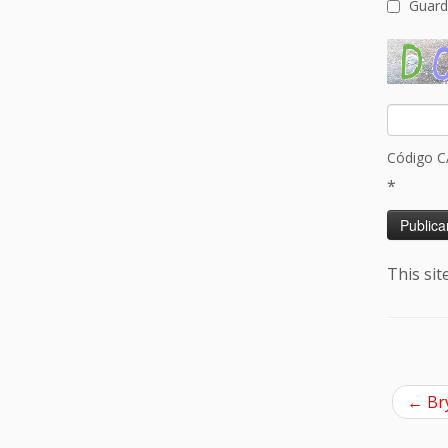
Guard
Código 
*
This si
←
Bry