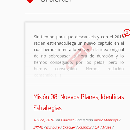
2
Sin tiempo para que descanseis y con el 2010
recien estrenado,llega un nuevo capítulo en el
cual hemos intentado volver a la idea original
de no sobrepasar la hora de duración y lo
hemos conseguido, por los pelos, pero lo
hemos conseguido. Hemos reducido
contenido, […]
Misión 08: Nuevos Planes, Identicas
Estrategias
10 Ene, 2010
en
Podcast
Etiquetado
Arctic Monkeys
/
BRMC
/
Bunbury
/
Cracker
/
Kashmir
/
L.A
/
Muse
/