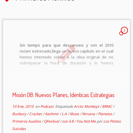
2
Sin tiempo para que descanseis y con el 2010
recien estrenado,llega un nuevo capítulo en el cual
hemos intentado volver a la idea original de no
sobrepasar la hora de duración y lo hemos
conseguido, por los pelos, pero lo hemos
conseguido. Hemos reducido contenido, […]
Misión 08: Nuevos Planes, Identicas Estrategias
10 Ene, 2010
en
Podcast
Etiquetado
Arctic Monkeys
/
BRMC
/
Bunbury
/
Cracker
/
Kashmir
/
L.A
/
Muse
/
Nirvana
/
Planetas
/
Primeros Auxilios
/
QFestival
/
sos 4.8
/
You Not Me
por
Los Pilotos
Suicidas