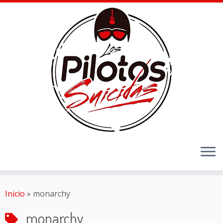
Inicio
»
monarchy
monarchy