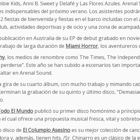
ie Kids, Anni B. Sweet y Delafé y Las Flores Azules. Arenal 
s indispensables del próximo verano. Los asistentes podrán 
, 2 fiestas de bienvenida y fiestas en el barco incluidas con 
lub, actividades deportivas y de ocio y una zona de acampad
publicación en Australia de su EP de debut grabado en novie
trabajo de larga duración de
Miami Horror
, los aventureros 
hy
, los medios de renombre como The Times, The Independ
perderse”. Este año se han subido a escenarios tan important
altar en Arenal Sound.
a gira de su cuarto álbum, con mucho trabajo y mimando cad
terminan la grabación de su quinto y último disco, “Demasia
o.
Todo El Mundo
publicó su primer disco homónimo a principios
 el cual ofrece una propuesta musical fresca, vital y sobreto
o disco de
El Columpio Asesino
es su mejor colección de canc
ra y, además, tienen hits. /Sr. Chinarro es un clásico de la 