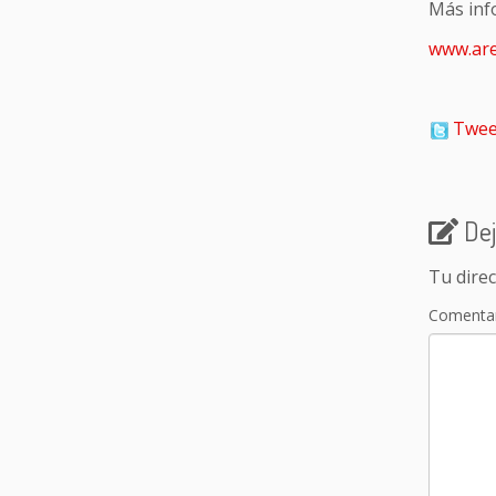
Más inf
www.ar
Twee
Dej
Tu direc
Comenta