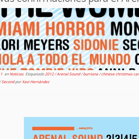
11
en
Noticias
Etiquetado
2012
/
Arenal Sound
/
burriana
/
chinese christmas ca
/
Second
por
Xavi Hernández