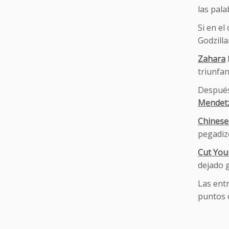
las pala
Si en e
Godzilla
Zahara
triunfan
Después 
Mendet
Chinese
pegadizo
Cut You
dejado 
Las entr
puntos o