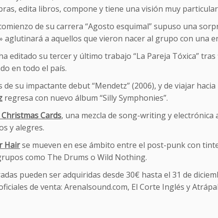
bras, edita libros, compone y tiene una visión muy particula
l comienzo de su carrera “Agosto esquimal” supuso una sorpr
» aglutinará a aquellos que vieron nacer al grupo con una e
ha editado su tercer y último trabajo “La Pareja Tóxica” tras 
do en todo el país.
de su impactante debut “Mendetz” (2006), y de viajar hacia l
z
regresa con nuevo álbum “Silly Symphonies”.
 Christmas Cards
, una mezcla de song-writing y electrónica a
s y alegres.
r Hair
se mueven en ese ámbito entre el post-punk con tint
grupos como The Drums o Wild Nothing.
adas pueden ser adquiridas desde 30€ hasta el 31 de diciembr
ficiales de venta: Arenalsound.com, El Corte Inglés y Atráp