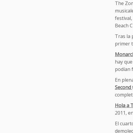
The Zomb
musicale
festival
Beach C
Tras la 
primer 
Monarc
hay que 
podían f
En plen
Second
complet
Hola a 
2011, en
El cuart
demoledo