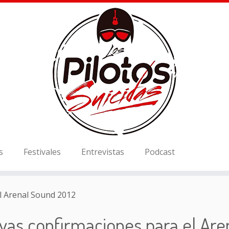
s
Festivales
Entrevistas
Podcast
l Arenal Sound 2012
vas confirmaciones para el Are