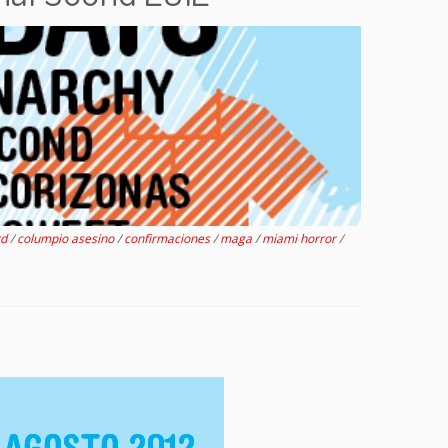
rd
/
columpio asesino
/
confirmaciones
/
maga
/
miami horror
/